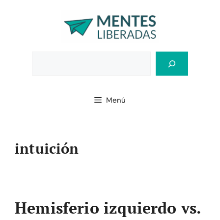
Saltar
al
contenido
Bus
Menú
intuición
Hemisferio izquierdo vs.