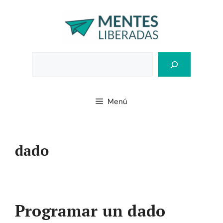
Saltar
al
contenido
Bus
Menú
dado
Programar un dado