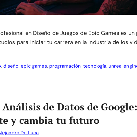
Profesional en Diseño de Juegos de Epic Games es u
dios para iniciar tu carrera en la industria de los vi
o
,
diseño
,
epic games
,
programación
,
tecnología
,
unreal engin
 Análisis de Datos de Google
ate y cambia tu futuro
Alejandro De Luca