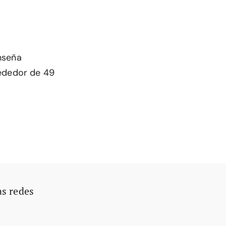
nseña
rededor de 49
as redes