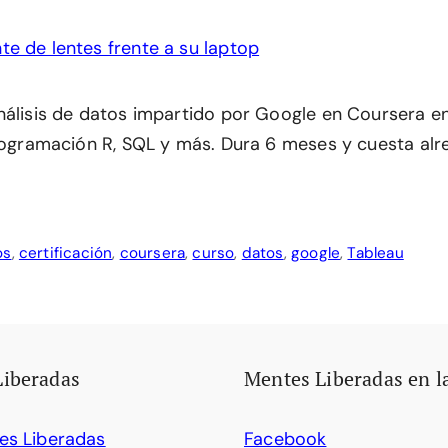
nálisis de datos impartido por Google en Coursera e
programación R, SQL y más. Dura 6 meses y cuesta al
os
,
certificación
,
coursera
,
curso
,
datos
,
google
,
Tableau
Liberadas
Mentes Liberadas en l
es Liberadas
Facebook