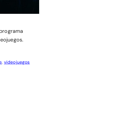
n programa
deojuegos.
e
,
videojuegos
: