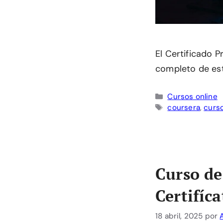
El Certificado 
completo de estu
Categorías
Cursos online
Etiquetas
coursera
,
curs
Curso de
Certifíc
18 abril, 2025
por