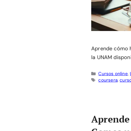
Aprende cómo ha
la UNAM disponi
Categorías
Cursos online
,
Etiquetas
coursera
,
curs
Aprende 