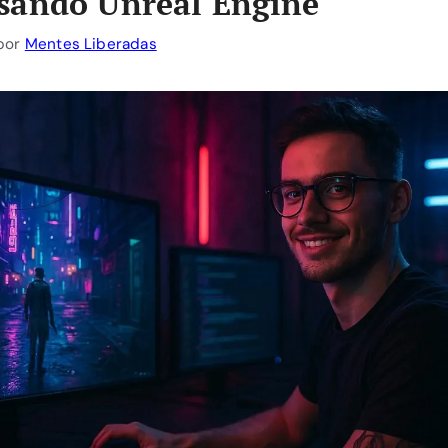
sando Unreal Engine
por
Mentes Liberadas