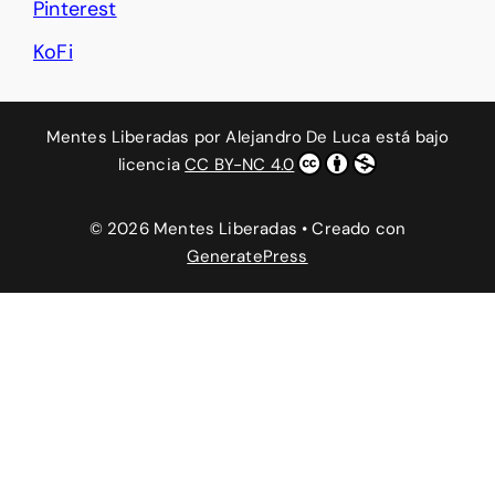
Pinterest
KoFi
Mentes Liberadas
por
Alejandro De Luca
está bajo
licencia
CC BY-NC 4.0
© 2026 Mentes Liberadas
• Creado con
GeneratePress