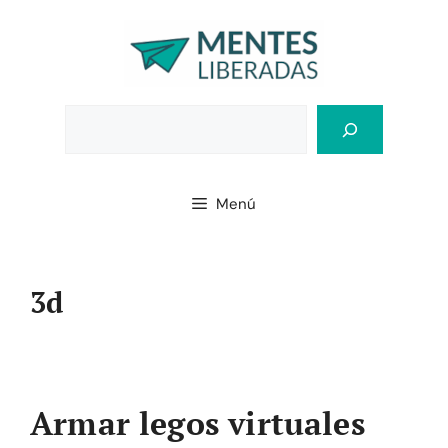
Saltar
al
contenido
Bus
Menú
3d
Armar legos virtuales