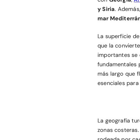
y Siria
. Además,
mar Mediterrá
La superficie 
que la conviert
importantes se
fundamentales p
más largo que fl
esenciales para 
La geografía tu
zonas costeras.
rodeada por c