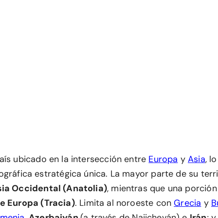
aís ubicado en la intersección entre
Europa
y
Asia
, l
gráfica estratégica única. La mayor parte de su terri
ia Occidental (Anatolia)
, mientras que una porción
e Europa (Tracia)
. Limita al noroeste con
Grecia
y
B
rmenia
,
Azerbaiyán
(a través de Najicheván) e
Irán
; 