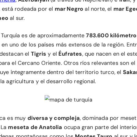
 está rodeada por el
mar Negro
al norte, el
mar Ege
neo
al sur.
de Turquía es de aproximadamente
783.600 kilómetr
e en uno de los países más extensos de la región. Ent
 destacan el
Tigris
y el
Éufrates
, que nacen en el est
ara el Cercano Oriente. Otros ríos relevantes son el
uye íntegramente dentro del territorio turco, el
Saka
la agricultura y el desarrollo regional.
rca es muy
diversa y compleja
, dominada por meseta
 La
meseta de Anatolia
ocupa gran parte del interior
adenas montañosas como los
Montes Tauro
al sur y 