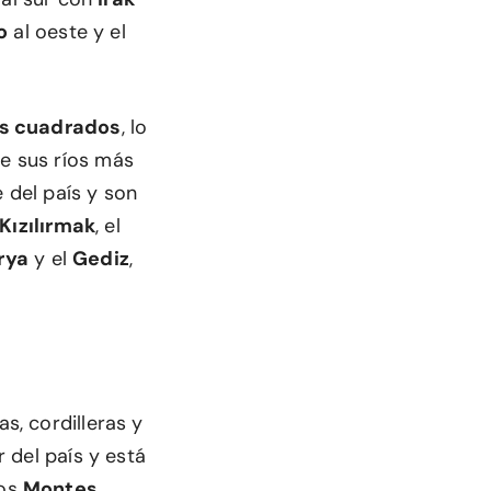
o
al oeste y el
os cuadrados
, lo
re sus ríos más
e del país y son
Kızılırmak
, el
rya
y el
Gediz
,
s, cordilleras y
 del país y está
los
Montes