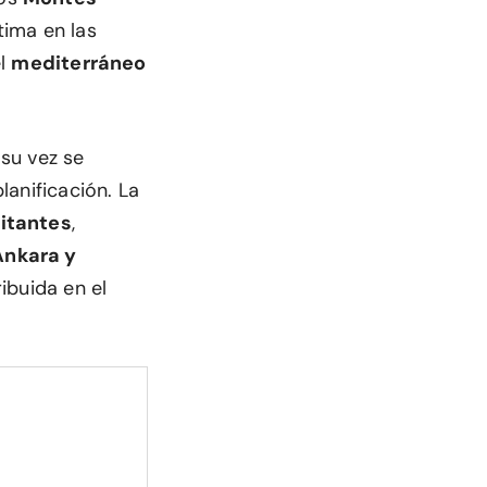
tima en las
el
mediterráneo
 su vez se
lanificación. La
bitantes
,
Ankara y
ibuida en el