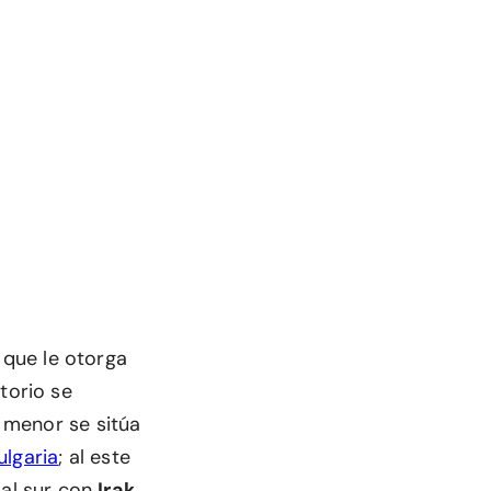
o que le otorga
torio se
 menor se sitúa
ulgaria
; al este
y al sur con
Irak