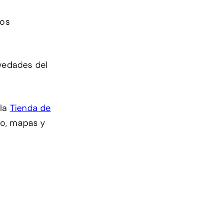
mos
ovedades del
 la
Tienda de
dio, mapas y