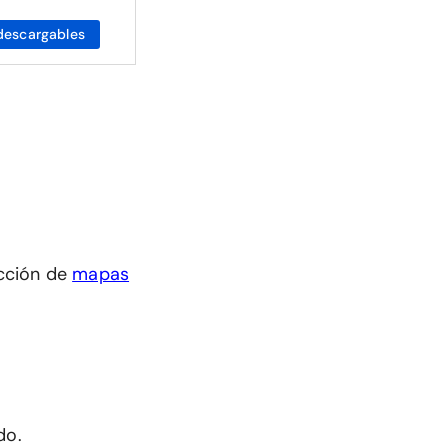
descargables
cción de
mapas
do.