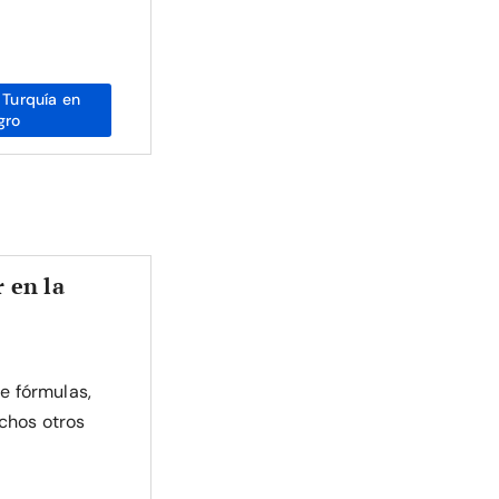
Turquía en
gro
 en la
de fórmulas,
chos otros