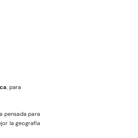
ica
, para
va pensada para
or la geografía