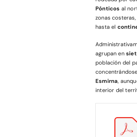
Pónticos
al nor
zonas costeras,
hasta el
contin
Administrativam
agrupan en
sie
población del 
concentrándose
Esmirna
, aunqu
interior del terri