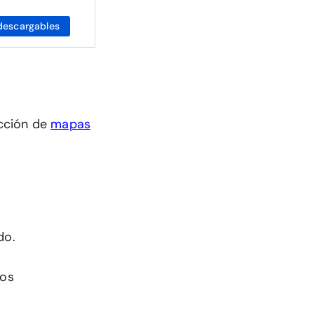
descargables
cción de
mapas
do.
mos