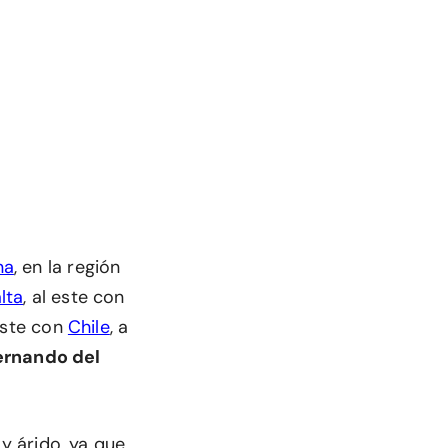
na
, en la región
lta
, al este con
oeste con
Chile
, a
ernando del
y árido, ya que