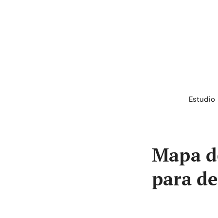
Saltar
al
contenido
Estudio
Mapa de
para de