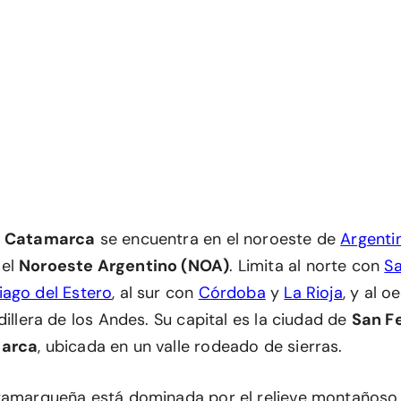
e Catamarca
se encuentra en el noroeste de
Argenti
 el
Noroeste Argentino (NOA)
. Limita al norte con
Sa
iago del Estero
, al sur con
Córdoba
y
La Rioja
, y al 
dillera de los Andes. Su capital es la ciudad de
San F
marca
, ubicada en un valle rodeado de sierras.
tamarqueña está dominada por el relieve montañoso 