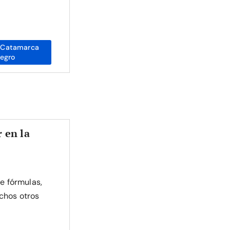
 Catamarca
negro
 en la
de fórmulas,
chos otros