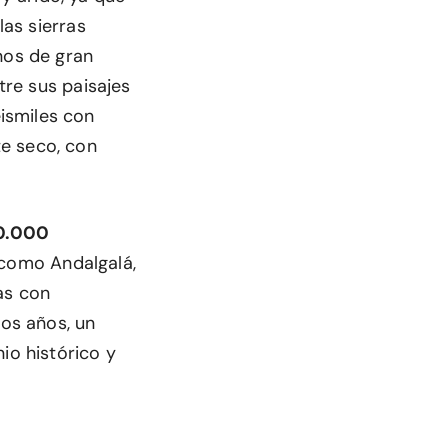
las sierras
nos de gran
tre sus paisajes
ismiles con
e seco, con
0.000
s como Andalgalá,
as con
mos años, un
io histórico y