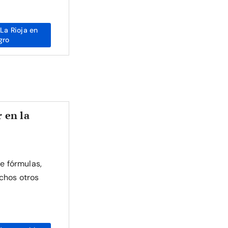
La Rioja en
gro
 en la
de fórmulas,
chos otros