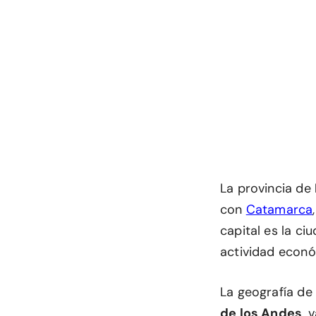
La provincia de
con
Catamarca
capital es la ci
actividad económ
La geografía de
de los Andes
, 