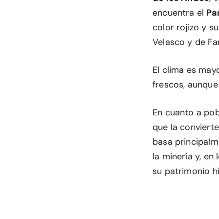
encuentra el
Pa
color rojizo y s
Velasco y de Fam
El clima es may
frescos, aunque
En cuanto a pob
que la conviert
basa principalme
la minería y, en
su patrimonio hi