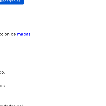
descargables
cción de
mapas
do.
mos