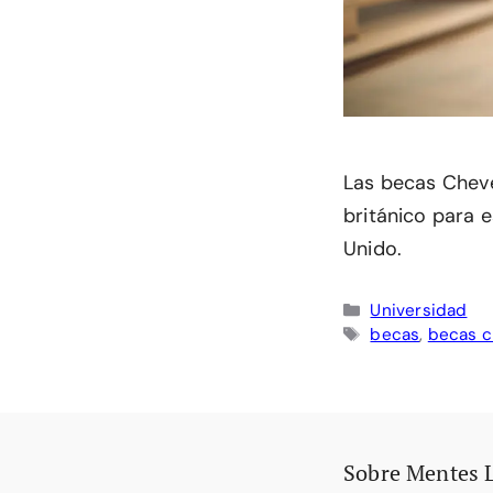
Las becas Cheve
británico para 
Unido.
Categorías
Universidad
Etiquetas
becas
,
becas c
Sobre Mentes 