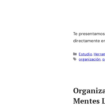
Te presentamos 
directamente en
Categorías
Estudio
,
Herram
Etiquetas
organización
,
p
Organiza
Mentes L