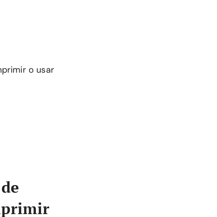
primir o usar
 de
mprimir