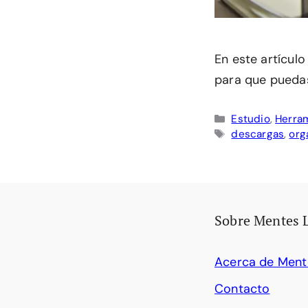
En este artícul
para que puedas
Categorías
Estudio
,
Herram
Etiquetas
descargas
,
org
Sobre Mentes 
Acerca de Ment
Contacto