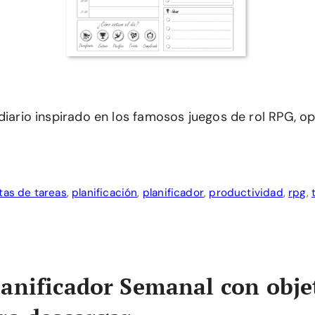
diario inspirado en los famosos juegos de rol RPG, op
stas de tareas
,
planificación
,
planificador
,
productividad
,
rpg
,
anificador Semanal con obje