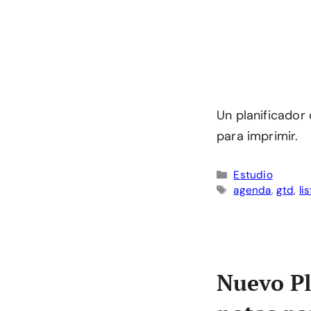
Un planificador 
para imprimir.
Categorías
Estudio
Etiquetas
agenda
,
gtd
,
li
Nuevo Pl