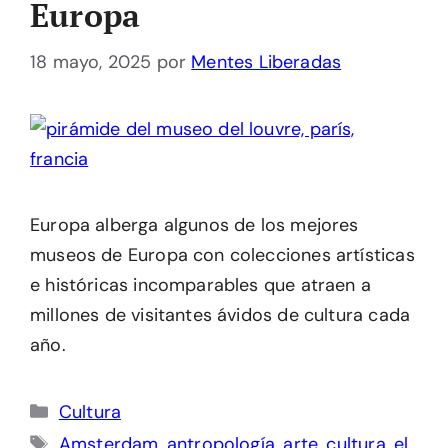
Europa
18 mayo, 2025
por
Mentes Liberadas
Europa alberga algunos de los mejores
museos de Europa con colecciones artísticas
e históricas incomparables que atraen a
millones de visitantes ávidos de cultura cada
año.
Categorías
Cultura
Etiquetas
Amsterdam
,
antropología
,
arte
,
cultura
,
el