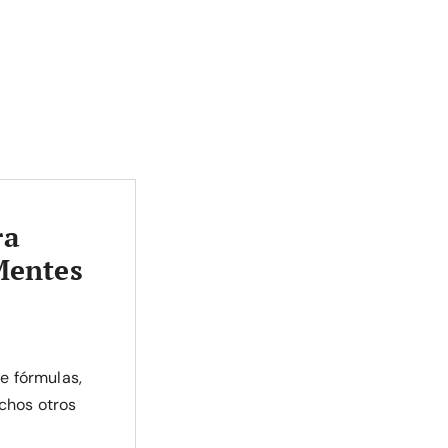
ra
Mentes
de fórmulas,
chos otros