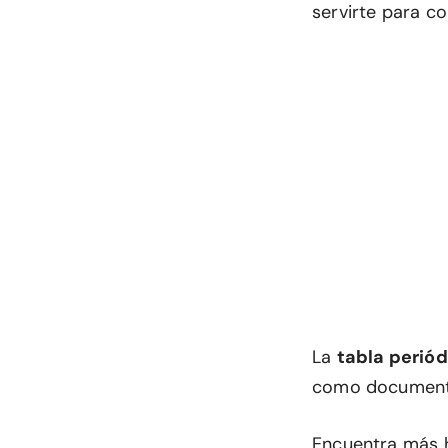
servirte para c
La
tabla periód
como document
Encuentra más h