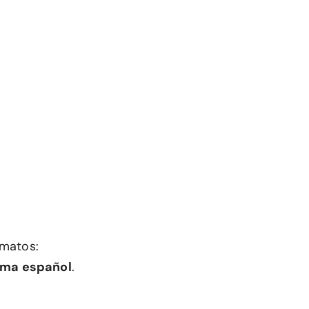
rmatos:
oma español
.