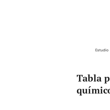
Saltar
al
contenido
Estudio
Tabla p
químico