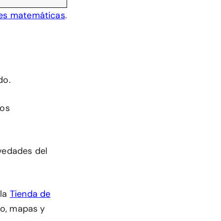
nes matemáticas
.
do.
mos
ovedades del
 la
Tienda de
dio, mapas y