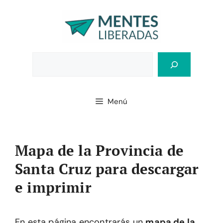
Saltar
al
contenido
Bus
Menú
Mapa de la Provincia de
Santa Cruz para descargar
e imprimir
En esta página encontrarás un
mapa de la