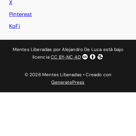
X
Pinterest
KoFi
Mentes Liberadas
por
Alejandro De Luca
está bajo
licencia
CC BY-NC 4.0
© 2026 Mentes Liberadas
• Creado con
GeneratePress