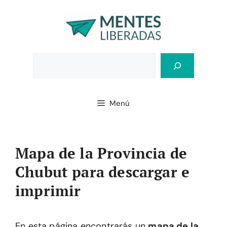
Saltar
al
contenido
Bus
Menú
Mapa de la Provincia de
Chubut para descargar e
imprimir
En esta página encontrarás un
mapa de la