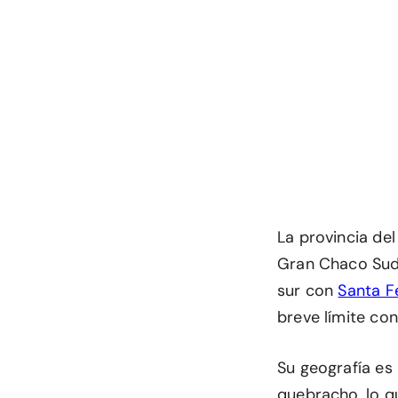
La provincia de
Gran Chaco Suda
sur con
Santa F
breve límite co
Su geografía es
quebracho, lo qu