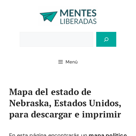
Saltar
al
contenido
Bus
Menú
Mapa del estado de
Nebraska, Estados Unidos,
para descargar e imprimir
En esta página encontrarás un
mapa político