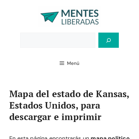
Saltar
al
contenido
Bus
Menú
Mapa del estado de Kansas,
Estados Unidos, para
descargar e imprimir
En esta página encontrarás un
mapa político