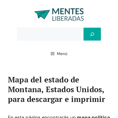
Saltar
al
contenido
Bus
Menú
Mapa del estado de
Montana, Estados Unidos,
para descargar e imprimir
En esta página encontrarás un
mapa político