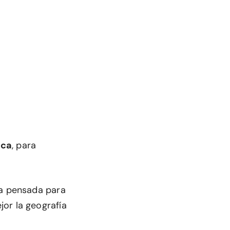
ica
, para
a pensada para
or la geografía