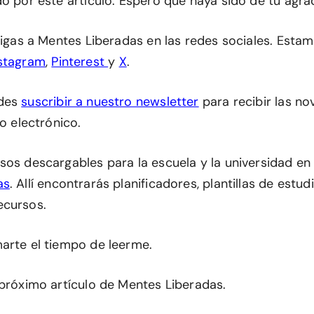
do por este artículo. Espero que haya sido de tu agra
 sigas a Mentes Liberadas en las redes sociales. Esta
stagram
,
Pinterest
y
X
.
edes
suscribir a nuestro newsletter
para recibir las n
eo electrónico.
sos descargables para la escuela y la universidad en
as
. Allí encontrarás planificadores, plantillas de estu
ecursos.
arte el tiempo de leerme.
 próximo artículo de Mentes Liberadas.