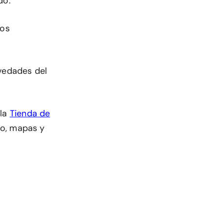
do.
mos
ovedades del
 la
Tienda de
dio, mapas y