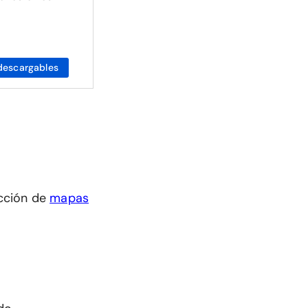
descargables
cción de
mapas