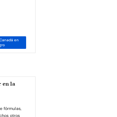
Canadá en
gro
 en la
de fórmulas,
chos otros