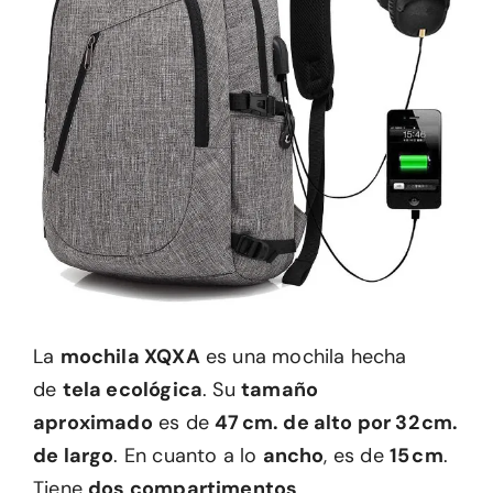
La
mochila XQXA
es una mochila hecha
de
tela ecológica
. Su
tamaño
aproximado
es de
47 cm. de alto por 32 cm.
de largo
. En cuanto a lo
ancho
, es de
15 cm
.
Tiene
dos compartimentos