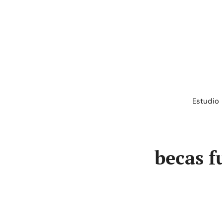
Saltar
al
contenido
Estudio
becas f