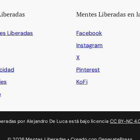
Liberadas
Mentes Liberadas en l
es Liberadas
Facebook
Instagram
X
acidad
Pinterest
ies
KoFi
o
beradas
por
Alejandro De Luca
está bajo licencia
CC BY-NC 4.
© 2026 Mentes Liberadas
• Creado con
GeneratePress