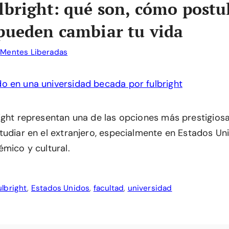
lbright: qué son, cómo postu
pueden cambiar tu vida
r
Mentes Liberadas
ight representan una de las opciones más prestigiosa
tudiar en el extranjero, especialmente en Estados Un
émico y cultural.
ulbright
,
Estados Unidos
,
facultad
,
universidad