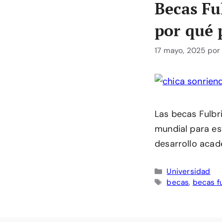
Becas Fu
por qué 
17 mayo, 2025
po
Las becas Fulbr
mundial para es
desarrollo acad
Categorías
Universidad
Etiquetas
becas
,
becas f