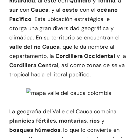
Risaralda
, al
este
con
Quindío
y
Tolima
, al
sur
con
Cauca
, y al
oeste
con el
océano
Pacífico
. Esta ubicación estratégica le
otorga una gran diversidad geográfica y
climática. En su territorio se encuentran el
valle del río Cauca
, que le da nombre al
departamento, la
Cordillera Occidental
y la
Cordillera Central
, así como zonas de selva
tropical hacia el litoral pacífico.
La geografía del Valle del Cauca combina
planicies fértiles
,
montañas
,
ríos
y
bosques húmedos
, lo que lo convierte en