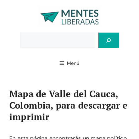
Saltar
al
contenido
Bus
Menú
Mapa de Valle del Cauca,
Colombia, para descargar e
imprimir
En esta página encontrarás un mapa político