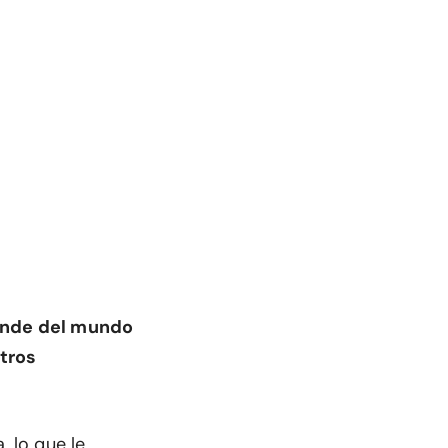
ande del mundo
etros
, lo que le