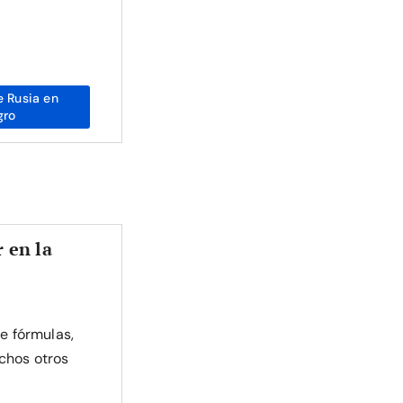
 Rusia en
gro
 en la
de fórmulas,
chos otros