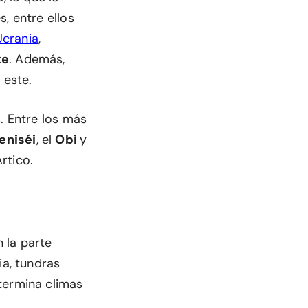
, entre ellos
Ucrania
,
te
. Además,
 este.
. Entre los más
eniséi
, el
Obi
y
rtico.
 la parte
ia, tundras
termina climas