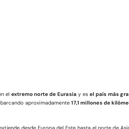
en el
extremo norte de Eurasia
y es
el país más gr
 abarcando aproximadamente
17,1 millones de kilóm
 extiende desde Europa del Este hasta el norte de Asia