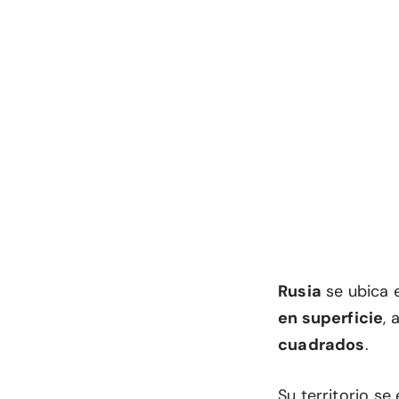
Rusia
se ubica 
en superficie
,
cuadrados
.
Su territorio se