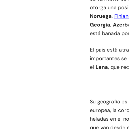
otorga una posic
Noruega
,
Finlan
Georgia
,
Azerb
está bañada por 
El país está atr
importantes se
el
Lena
, que re
Su geografía es
europea, la cord
heladas en el n
que van desde e