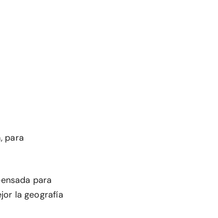
a
, para
pensada para
or la geografía