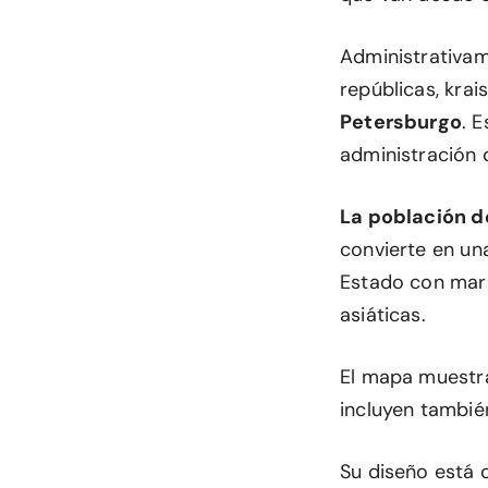
Administrativa
repúblicas, kra
Petersburgo
. 
administración d
La población d
convierte en un
Estado con marc
asiáticas.
El mapa muestra 
incluyen tambié
Su diseño está 