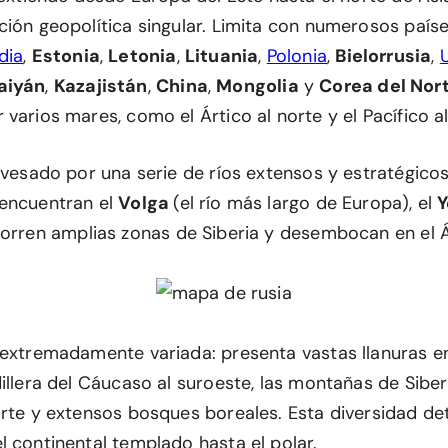
ión geopolítica singular. Limita con numerosos países
dia
,
Estonia
,
Letonia
,
Lituania
,
Polonia
,
Bielorrusia
,
aiyán
,
Kazajistán
,
China
,
Mongolia
y
Corea del Nor
varios mares, como el Ártico al norte y el Pacífico al
avesado por una serie de ríos extensos y estratégicos
 encuentran el
Volga
(el río más largo de Europa), el
Y
corren amplias zonas de Siberia y desembocan en el Á
 extremadamente variada: presenta vastas llanuras en
illera del Cáucaso al suroeste, las montañas de Siber
orte y extensos bosques boreales. Esta diversidad de
l continental templado hasta el polar.