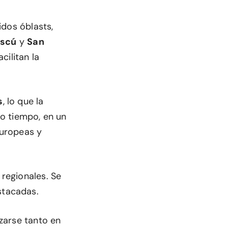
uidos óblasts,
scú
y
San
cilitan la
s
, lo que la
o tiempo, en un
europeas y
 regionales. Se
stacadas.
izarse tanto en