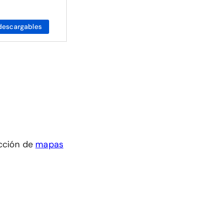
descargables
cción de
mapas