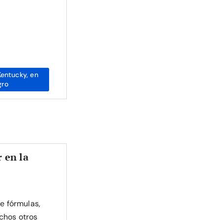
entucky, en
gro
 en la
de fórmulas,
chos otros