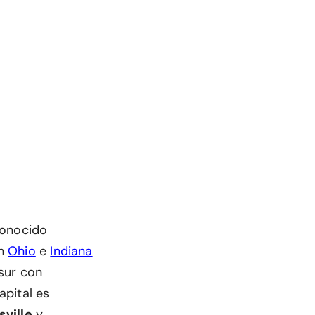
conocido
on
Ohio
e
Indiana
 sur con
apital es
sville
y