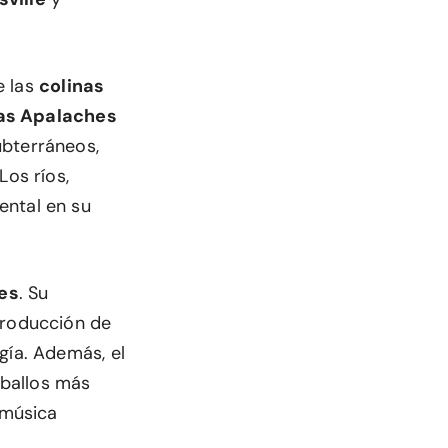
e las
colinas
s Apalaches
ubterráneos,
os ríos,
ental en su
es
. Su
producción de
gía. Además, el
aballos más
 música