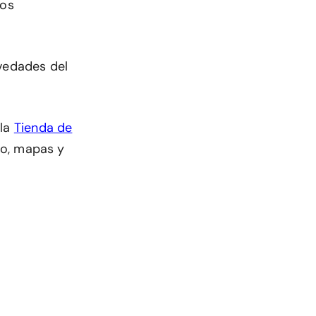
mos
ovedades del
 la
Tienda de
dio, mapas y