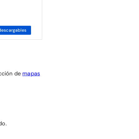
descargables
cción de
mapas
do.