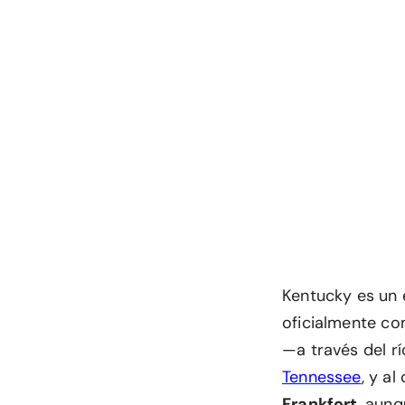
Kentucky es un 
oficialmente c
—a través del r
Tennessee
, y a
Frankfort
, aun