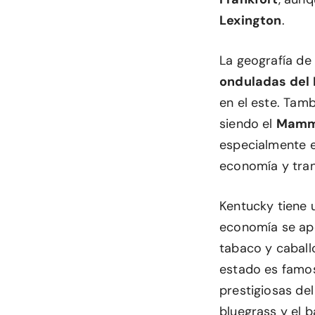
Lexington
.
La geografía de
onduladas del 
en el este. Tam
siendo el
Mammo
especialmente e
economía y tran
Kentucky tiene
economía se apo
tabaco y caball
estado es famo
prestigiosas del
bluegrass y el b