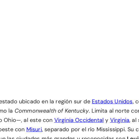
estado ubicado en la región sur de
Estados Unidos
, 
omo la
Commonwealth of Kentucky
. Limita al norte c
ío Ohio—, al este con
Virginia Occidental
y
Virginia
, al
l oeste con
Misuri
, separado por el río Mississippi. Su c
que las ciudades más grandes y reconocidas son
Loui