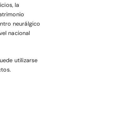
cios, la
patrimonio
ntro neurálgico
el nacional
uede utilizarse
ctos.