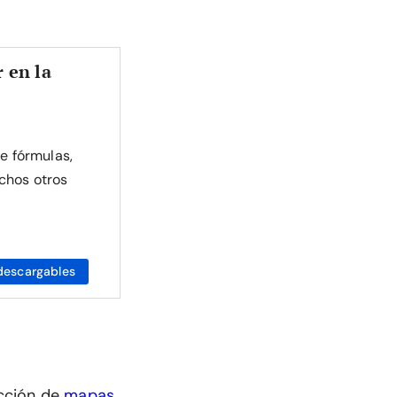
 en la
de fórmulas,
chos otros
descargables
cción de
mapas