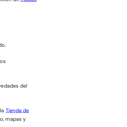
do.
mos
ovedades del
 la
Tienda de
dio, mapas y