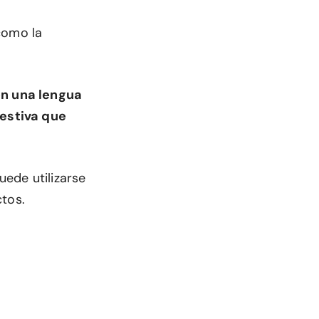
como la
on una lengua
festiva que
uede utilizarse
ctos.