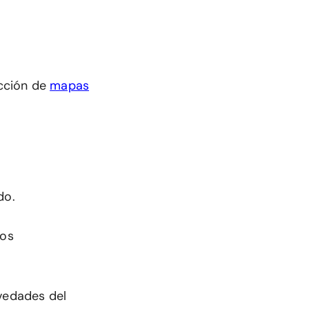
cción de
mapas
do.
mos
ovedades del