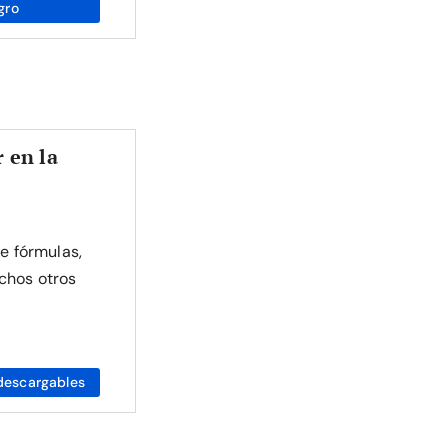
gro
 en la
de fórmulas,
chos otros
descargables