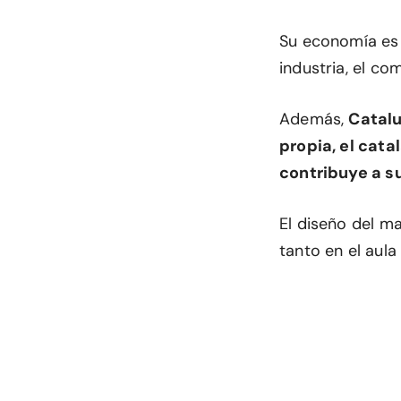
Su economía es 
industria, el com
Además,
Catalu
propia, el cata
contribuye a s
El diseño del m
tanto en el aul