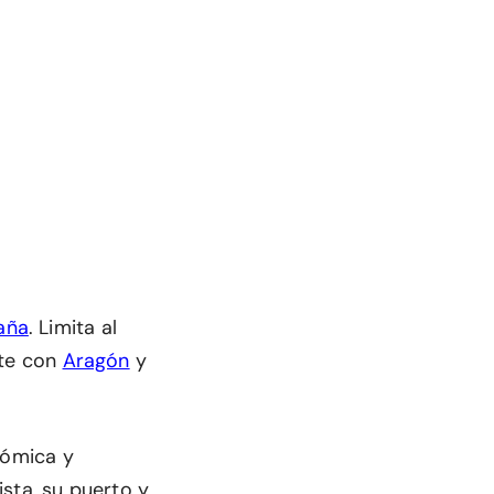
aña
. Limita al
ste con
Aragón
y
nómica y
sta, su puerto y